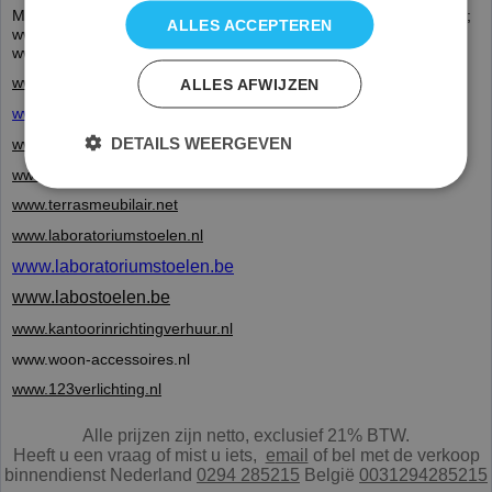
Mmax www.projektmeubilair.nl is op internet o.a. ook te vinden op;
ALLES ACCEPTEREN
www.Mmax.nl en www.Mmax.be
www.projekt-inrichting.com
www.bureaustoelen.net
ALLES AFWIJZEN
www.zadelstoelen.nl
DETAILS WEERGEVEN
www.vergadermeubilair.nl
www.kantinemeubilair.info
www.terrasmeubilair.net
www.laboratoriumstoelen.nl
www.laboratoriumstoelen.be
www.labostoelen.be
www.kantoorinrichtingverhuur.nl
www.woon-accessoires.nl
www.123verlichting.nl
Alle prijzen zijn netto, exclusief 21% BTW.
Heeft u een vraag of mist u iets,
e
mail
of bel met de verkoop
binnendienst Nederland
0294 285215
België
0031294285215