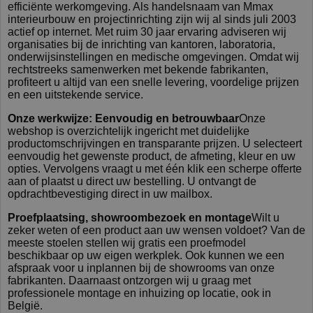
efficiënte werkomgeving. Als handelsnaam van Mmax
interieurbouw en projectinrichting zijn wij al sinds juli 2003
actief op internet. Met ruim 30 jaar ervaring adviseren wij
organisaties bij de inrichting van kantoren, laboratoria,
onderwijsinstellingen en medische omgevingen. Omdat wij
rechtstreeks samenwerken met bekende fabrikanten,
profiteert u altijd van een snelle levering, voordelige prijzen
en een uitstekende service.
Onze werkwijze: Eenvoudig en betrouwbaar
Onze
webshop is overzichtelijk ingericht met duidelijke
productomschrijvingen en transparante prijzen. U selecteert
eenvoudig het gewenste product, de afmeting, kleur en uw
opties. Vervolgens vraagt u met één klik een scherpe offerte
aan of plaatst u direct uw bestelling. U ontvangt de
opdrachtbevestiging direct in uw mailbox.
Proefplaatsing, showroombezoek en montage
Wilt u
zeker weten of een product aan uw wensen voldoet? Van de
meeste stoelen stellen wij gratis een proefmodel
beschikbaar op uw eigen werkplek. Ook kunnen we een
afspraak voor u inplannen bij de showrooms van onze
fabrikanten. Daarnaast ontzorgen wij u graag met
professionele montage en inhuizing op locatie, ook in
België.