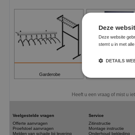
Deze websit
Deze website gebr
stemt u in met al
DETAILS W
Garderobe
Monitorarmen - beeld
Heeft u een vraag of mist u ie
Veelgestelde vragen
Service
Offerte aanvragen
Zitinstructie
Proefstoel aanvragen
Montage instructie
Melden van schade bij levering
Onderhoud bekleding