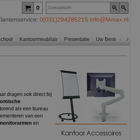
0
lantenservice:
0(031)294285215
Info@Mmax.nl
chool
Kantoormeubilair
Presentatie
Uw Bestelling
Zo
ar dragen ook direct bij
nomische
storend als een bureau
plementeren van een
monitorarmen
en