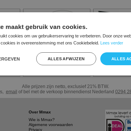
e maakt gebruik van cookies.
uikt cookies om uw gebruikerservaring te verbeteren. Door onze webs
le cookies in overeenstemming met ons Cookiebeleid.
Lees verder
EERGEVEN
ALLES AFWIJZEN
ALLES A
schermarm
Verlichting
Flipover/ wh
Alle prijzen zijn netto, exclusief 21% BTW.
ts,
e
mail
of bel met de verkoop binnendienst Nederland
0294 2
Over Mmax
Wie is Mmax?
Algemene voorwaarden
Privacy