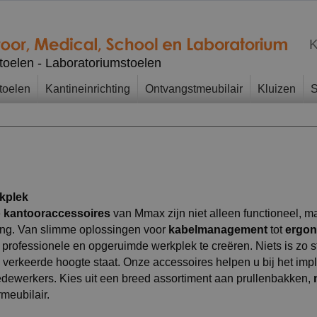
K
stoelen - Laboratoriumstoelen
toelen
Kantineinrichting
Ontvangstmeubilair
Kluizen
S
rkplek
e
kantooraccessoires
van Mmax zijn niet alleen functioneel, ma
ving. Van slimme oplossingen voor
kabelmanagement
tot
ergo
n professionele en opgeruimde werkplek te creëren. Niets is zo 
 verkeerde hoogte staat. Onze accessoires helpen u bij het im
dewerkers. Kies uit een breed assortiment aan prullenbakken,
meubilair.