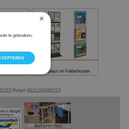
×
ite te gebruiken,
CCEPTEREN
iteboarden
Displays en Folderhouder
85215
België
0031294285215