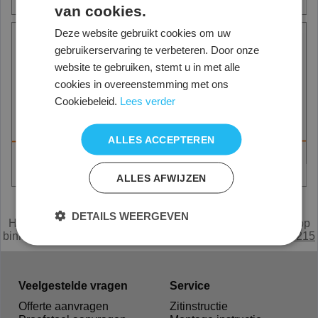
van cookies.
Folio
Saga Hotelkluis
Deze website gebruikt cookies om uw
gebruikerservaring te verbeteren. Door onze
website te gebruiken, stemt u in met alle
cookies in overeenstemming met ons
Cookiebeleid.
Lees verder
ALLES ACCEPTEREN
Laptop kluis - Laptopkasten
Archiefkasten
ALLES AFWIJZEN
Alle prijzen zijn netto, exclusief 21% BTW.
DETAILS WEERGEVEN
Heeft u een vraag of mist u iets,
e
mail
of bel met de verkoop
binnendienst Nederland
0294 285215
België
0031294285215
Veelgestelde vragen
Service
Offerte aanvragen
Zitinstructie