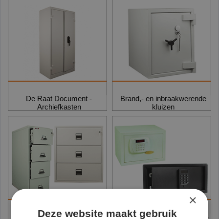
De Raat Document -
Brand,- en inbraakwerende
Archiefkasten
kluizen
×
Deze website maakt gebruik
Brandwerend ladenkasten A4
Hotelsafe Protector Leisure -