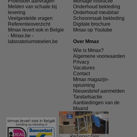
Proefstoel aanvragen
Montage instructie
Melden van schade bij
Onderhoud bekleding
levering
Onderhoud meubilair
Veelgestelde vragen
Schoonmaak bekleding
Referentieoverzicht
Digitale brochure
Mmax levert ook in Belgie
Mmax op Youtube
- Mmax.be -
laboratoriumstoelen.be
Over Mmax
Wie is Mmax?
Algemene voorwaarden
Privacy
Vacatures
Contact
Mmax magazijn-
opruiming
Nieuwsbrief aanmelden
Tandartsactie
Aanbiedingen van de
Maand