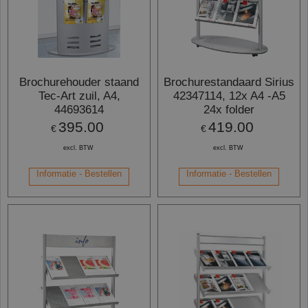
Brochurehouder staand
Brochurestandaard Sirius
Tec-Art zuil, A4,
42347114, 12x A4 -A5
44693614
24x folder
395.00
419.00
€
€
excl. BTW
excl. BTW
Informatie - Bestellen
Informatie - Bestellen