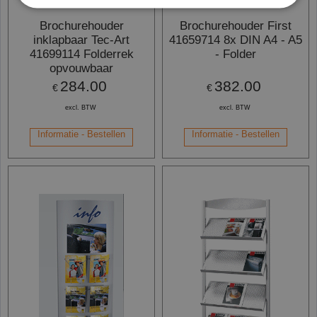
Brochurehouder
Brochurehouder First
inklapbaar Tec-Art
41659714 8x DIN A4 - A5
41699114 Folderrek
- Folder
opvouwbaar
284.00
382.00
€
€
excl. BTW
excl. BTW
Informatie - Bestellen
Informatie - Bestellen