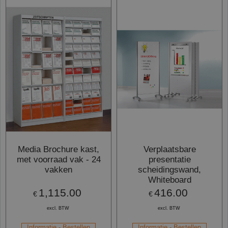
Media Brochure kast,
Verplaatsbare
met voorraad vak - 24
presentatie
vakken
scheidingswand,
Whiteboard
1,115.00
416.00
€
€
excl. BTW
excl. BTW
Informatie - Bestellen
Informatie - Bestellen