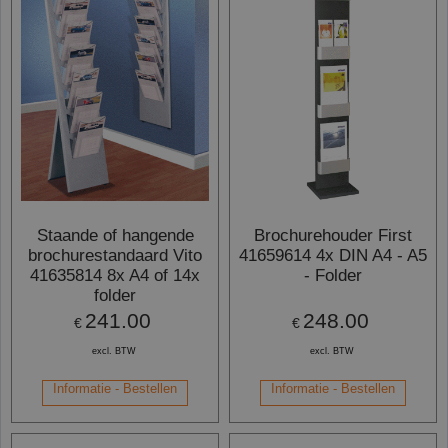
Staande of hangende
Brochurehouder First
brochurestandaard Vito
41659614 4x DIN A4 - A5
41635814 8x A4 of 14x
- Folder
folder
241.00
248.00
€
€
excl. BTW
excl. BTW
Informatie - Bestellen
Informatie - Bestellen