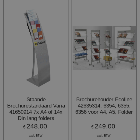
Staande
Brochurehouder Ecoline
Brochurestandaard Varia
42635314, 6354, 6355,
41650914 7x A4 of 14x
6356 voor A4, A5, Folder
Din lang folders
248.00
249.00
€
€
excl. BTW
excl. BTW