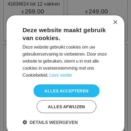
41634614 tot 12 vakken
269.00
249.00
€
€
×
excl. BTW
excl. BTW
Deze website maakt gebruik
Informatie - Bestellen
Informatie - Bestellen
van cookies.
Deze website gebruikt cookies om uw
Opvouwbaar
gebruikerservaring te verbeteren. Door onze
website te gebruiken, stemt u in met alle
cookies in overeenstemming met ons
Cookiebeleid.
Lees verder
ALLES ACCEPTEREN
ALLES AFWIJZEN
DETAILS WEERGEVEN