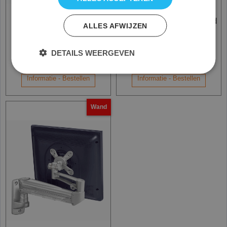
Monitor Arm FA-251,
Monitor Arm LA-65, wand
ALLES AFWIJZEN
verstelbare TFT arm
montage
166.00
139.00
€
€
DETAILS WEERGEVEN
excl. BTW
excl. BTW
Informatie - Bestellen
Informatie - Bestellen
Wand