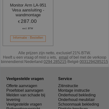
Monitor Arm LA-951
Vesa aansluiting -
wandmontage
287.00
€
excl. BTW
Informatie - Bestellen
Alle prijzen zijn netto, exclusief 21% BTW.
Heeft u een vraag of mist u iets,
e
mail
of bel met de verkoop
binnendienst Nederland
0294 285215
België
0031294285215
Veelgestelde vragen
Service
Offerte aanvragen
Zitinstructie
Proefstoel aanvragen
Montage instructie
Melden van schade bij
Onderhoud bekleding
levering
Onderhoud meubilair
Veelgestelde vragen
Schoonmaak bekleding
Referentieoverzicht
Digitale brochure