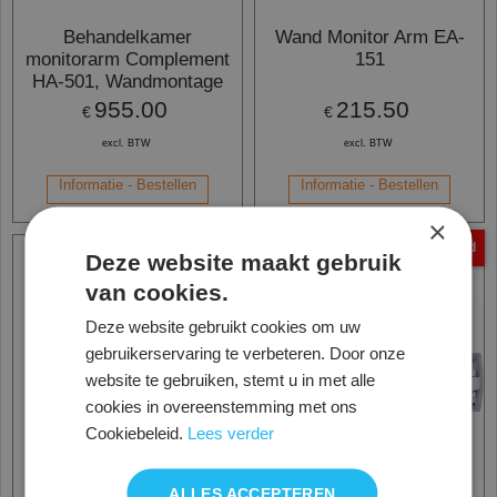
Behandelkamer
Wand Monitor Arm EA-
monitorarm Complement
151
HA-501, Wandmontage
955.00
215.50
€
€
excl. BTW
excl. BTW
Informatie - Bestellen
Informatie - Bestellen
×
Wand
Wand
Deze website maakt gebruik
van cookies.
Deze website gebruikt cookies om uw
gebruikerservaring te verbeteren. Door onze
website te gebruiken, stemt u in met alle
cookies in overeenstemming met ons
Cookiebeleid.
Lees verder
ALLES ACCEPTEREN